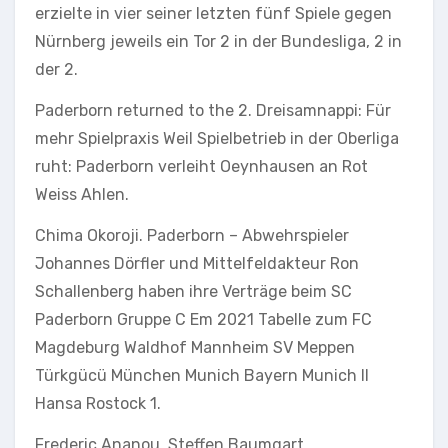
erzielte in vier seiner letzten fünf Spiele gegen
Nürnberg jeweils ein Tor 2 in der Bundesliga, 2 in
der 2.
Paderborn returned to the 2. Dreisamnappi: Für
mehr Spielpraxis Weil Spielbetrieb in der Oberliga
ruht: Paderborn verleiht Oeynhausen an Rot
Weiss Ahlen.
Chima Okoroji. Paderborn – Abwehrspieler
Johannes Dörfler und Mittelfeldakteur Ron
Schallenberg haben ihre Verträge beim SC
Paderborn Gruppe C Em 2021 Tabelle zum FC
Magdeburg Waldhof Mannheim SV Meppen
Türkgücü München Munich Bayern Munich II
Hansa Rostock 1.
Frederic Ananou. Steffen Baumgart.