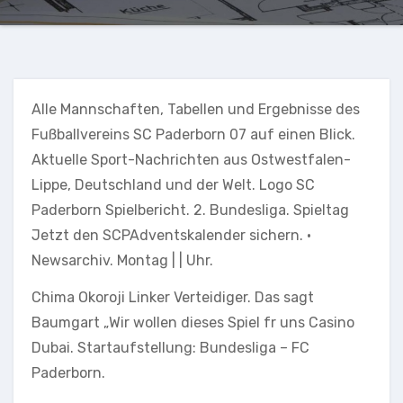
Alle Mannschaften, Tabellen und Ergebnisse des
Fußballvereins SC Paderborn 07 auf einen Blick.
Aktuelle Sport-Nachrichten aus Ostwestfalen-
Lippe, Deutschland und der Welt. Logo SC
Paderborn Spielbericht. 2. Bundesliga. Spieltag
Jetzt den SCPAdventskalender sichern. ·
Newsarchiv. Montag | | Uhr​.
Chima Okoroji Linker Verteidiger. Das sagt
Baumgart „Wir wollen dieses Spiel fr uns Casino
Dubai. Startaufstellung: Bundesliga – FC
Paderborn.