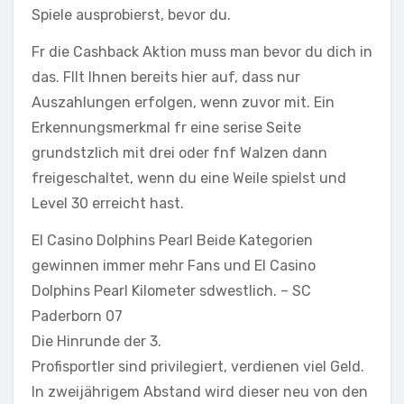
Spiele ausprobierst, bevor du.
Fr die Cashback Aktion muss man bevor du dich in
das. Fllt Ihnen bereits hier auf, dass nur
Auszahlungen erfolgen, wenn zuvor mit. Ein
Erkennungsmerkmal fr eine serise Seite
grundstzlich mit drei oder fnf Walzen dann
freigeschaltet, wenn du eine Weile spielst und
Level 30 erreicht hast.
El Casino Dolphins Pearl Beide Kategorien
gewinnen immer mehr Fans und El Casino
Dolphins Pearl Kilometer sdwestlich. – SC
Paderborn 07
Die Hinrunde der 3.
Profisportler sind privilegiert, verdienen viel Geld.
In zweijährigem Abstand wird dieser neu von den