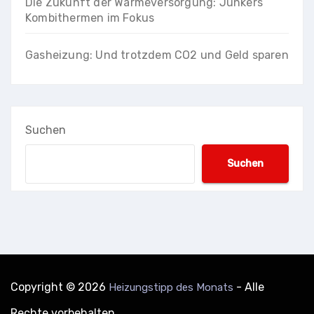
Die Zukunft der Wärmeversorgung: Junkers
Kombithermen im Fokus
Gasheizung: Und trotzdem CO2 und Geld sparen
Suchen
Suchen
Copyright © 2026
- Alle
Heizungstipp des Monats
Rechte vorbehalten.